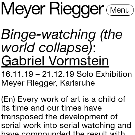
M
e
y
e
r
R
i
e
gg
e
r
Menu
Binge-watching (the
world collapse)
Gabriel Vormstein
16.11.19 – 21.12.19
Solo Exhibition
Meyer Riegger, Karlsruhe
(En)
Every work of art is a child of
its time and our times have
transposed the development of
serial work into serial watching and
have compounded the result with