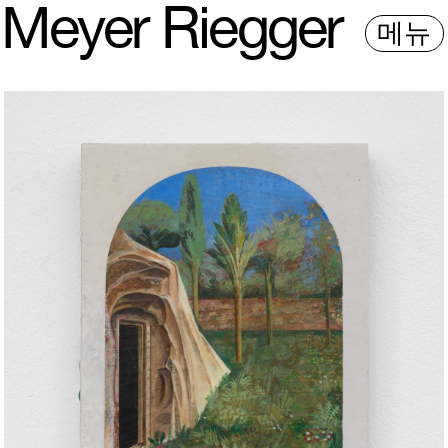
M
e
y
e
r
R
i
e
gg
e
r
메뉴