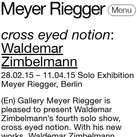
M
e
y
e
r
R
i
e
gg
e
r
Menu
cross eyed notion
Waldemar
Zimbelmann
28.02.15 – 11.04.15
Solo Exhibition
Meyer Riegger, Berlin
(En)
Gallery Meyer Riegger is
pleased to present Waldemar
Zimbelmann’s fourth solo show,
cross eyed notion. With his new
works, Waldemar Zimbelmann