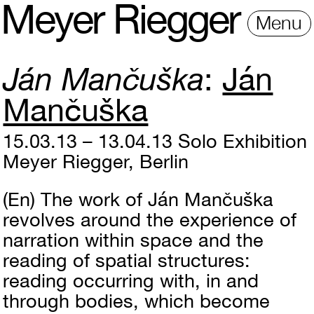
M
e
y
e
r
R
i
e
gg
e
r
Menu
Ján Mančuška
Ján
Mančuška
15.03.13 – 13.04.13
Solo Exhibition
Meyer Riegger, Berlin
(En)
The work of Ján Mančuška
revolves around the experience of
narration within space and the
reading of spatial structures:
reading occurring with, in and
through bodies, which become