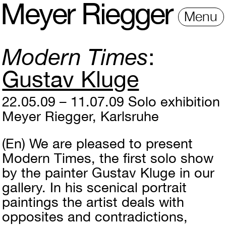
M
e
y
e
r
R
i
e
gg
e
r
Menu
Modern Times
Gustav Kluge
22.05.09 – 11.07.09
Solo exhibition
Meyer Riegger, Karlsruhe
(En)
We are pleased to present
Modern Times, the first solo show
by the painter Gustav Kluge in our
gallery. In his scenical portrait
paintings the artist deals with
opposites and contradictions,