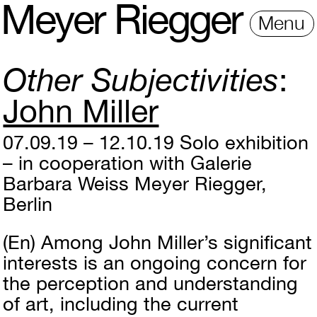
M
e
y
e
r
R
i
e
gg
e
r
Menu
Other Subjectivities
John Miller
07.09.19 – 12.10.19
Solo exhibition
– in cooperation with Galerie
Barbara Weiss
Meyer Riegger,
Berlin
(En)
Among John Miller’s significant
interests is an ongoing concern for
the perception and understanding
of art, including the current