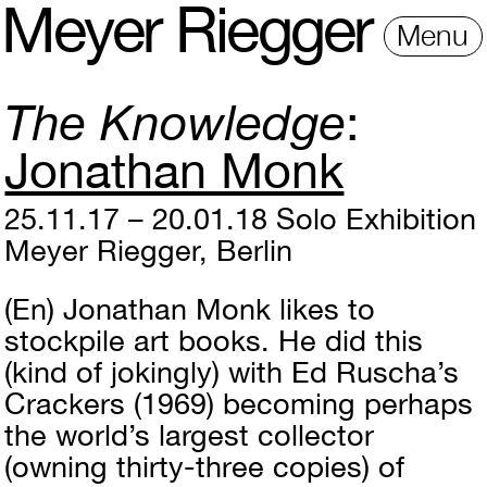
M
e
y
e
r
R
i
e
gg
e
r
Menu
The Knowledge
Jonathan Monk
25.11.17 – 20.01.18
Solo Exhibition
Meyer Riegger, Berlin
(En)
Jonathan Monk likes to
stockpile art books. He did this
(kind of jokingly) with Ed Ruscha’s
Crackers (1969) becoming perhaps
the world’s largest collector
(owning thirty-three copies) of