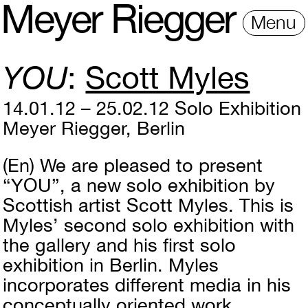
M
e
y
e
r
R
i
e
gg
e
r
Menu
YOU
Scott Myles
14.01.12 – 25.02.12
Solo Exhibition
Meyer Riegger, Berlin
(En)
We are pleased to present
“YOU”, a new solo exhibition by
Scottish artist Scott Myles. This is
Myles’ second solo exhibition with
the gallery and his first solo
exhibition in Berlin. Myles
incorporates different media in his
conceptually oriented work.