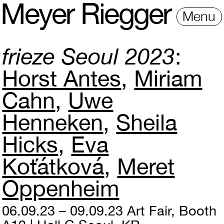
M
e
y
e
r
R
i
e
gg
e
r
Menu
frieze Seoul 2023
Horst Antes
Miriam
Cahn
Uwe
Henneken
Sheila
Hicks
Eva
Koťátková
Meret
Oppenheim
06.09.23 – 09.09.23
Art Fair, Booth