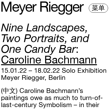
M
e
y
e
r
R
i
e
gg
e
r
菜单
Nine Landscapes,
Two Portraits, and
One Candy Bar
Caroline Bachmann
15.01.22 – 18.02.22
Solo Exhibition
Meyer Riegger, Berlin
(中文)
Caroline Bachmann’s
paintings owe as much to turn-of-
last-century Symbolism – in their