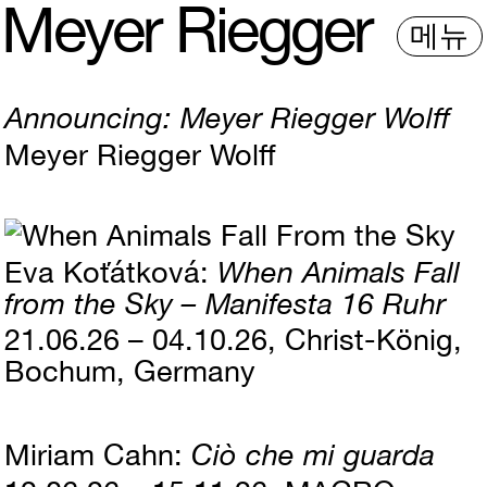
M
e
y
e
r
R
i
e
gg
e
r
메뉴
Announcing: Meyer Riegger Wolff
Meyer Riegger Wolff
Eva Koťátková
When Animals Fall
from the Sky – Manifesta 16 Ruhr
21.06.26 – 04.10.26
Christ-König,
Bochum, Germany
Miriam Cahn
Ciò che mi guarda