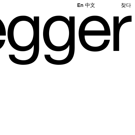
e
gg
e
r
En
中文
찾다