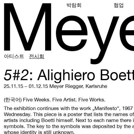
M
e
y
박람회
협업
아티스트
전시회
5#2
Alighiero Boett
25.11.15 – 01.12.15
Meyer Riegger, Karlsruhe
(한국어)
Five Weeks. Five Artist. Five Works.
The exhibition continues with the work „Manifesto“, 1967 
Wednesday. This piece is a poster that lists the names of 
artists including Boetti himself. Next to each name there 
symbols. The key to the symbols was deposited by the art
whose identity is still unknown.