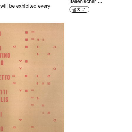
italienischer …
will be exhibited every
펼치기