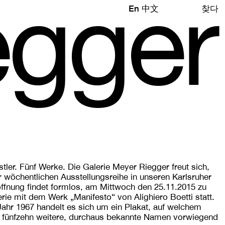
e
gg
e
r
En
中文
찾다
ler. Fünf Werke. Die Galerie Meyer Riegger freut sich,
r wöchentlichen Ausstellungsreihe in unseren Karlsruher
ffnung findet formlos, am Mittwoch den 25.11.2015 zu
rie mit dem Werk „Manifesto“ von Alighiero Boetti statt.
hr 1967 handelt es sich um ein Plakat, auf welchem
 fünfzehn weitere, durchaus bekannte Namen vorwiegend