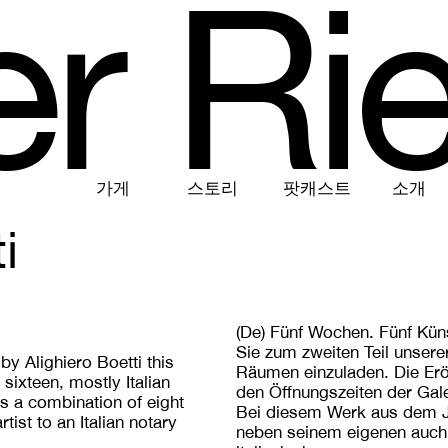
e
r
R
i
가게
스토리
팟캐스트
소개
i
(De)
Fünf Wochen. Fünf Künst
Sie zum zweiten Teil unsere
by Alighiero Boetti this
Räumen einzuladen. Die Erö
sixteen, mostly Italian
den Öffnungszeiten der Gale
is a combination of eight
Bei diesem Werk aus dem Ja
ist to an Italian notary
neben seinem eigenen auch