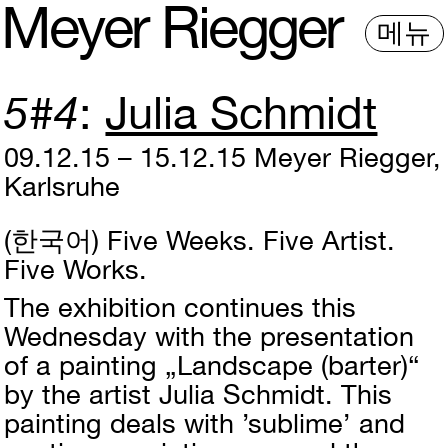
M
e
y
e
r
R
i
e
gg
e
r
메뉴
5#4
Julia Schmidt
09.12.15 – 15.12.15
Meyer Riegger,
Karlsruhe
(한국어)
Five Weeks. Five Artist.
Five Works.
The exhibition continues this
Wednesday with the presentation
of a painting „Landscape (barter)“
by the artist Julia Schmidt. This
painting deals with ’sublime’ and