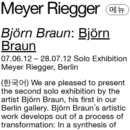
M
e
y
e
r
R
i
e
gg
e
r
메뉴
Björn Braun
Björn
Braun
07.06.12 – 28.07.12
Solo Exhibition
Meyer Riegger, Berlin
(한국어)
We are pleased to present
the second solo exhibition by the
artist Björn Braun, his first in our
Berlin gallery. Björn Braun´s artistic
work develops out of a process of
transformation: In a synthesis of