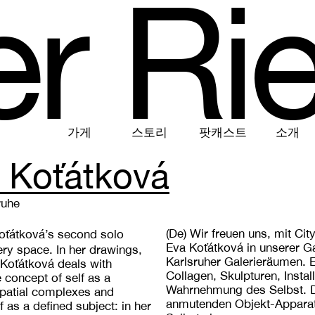
e
r
R
i
가게
스토리
팟캐스트
소개
 Koťátková
ruhe
(De)
Wir freuen uns, mit City
Koťátková’s second solo
Eva Koťátková in unserer Ga
lery space. In her drawings,
Karlsruher Galerieräumen. E
 Koťátková deals with
Collagen, Skulpturen, Insta
e concept of self as a
Wahrnehmung des Selbst. Die 
 spatial complexes and
anmutenden Objekt-Apparat
f as a defined subject: in her