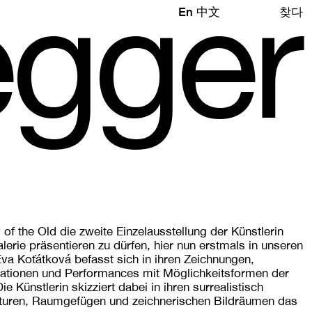
e
gg
e
r
En
中文
찾다
 of the Old die zweite Einzelausstellung der Künstlerin
lerie präsentieren zu dürfen, hier nun erstmals in unseren
va Koťátková befasst sich in ihren Zeichnungen,
llationen und Performances mit Möglichkeitsformen der
Künstlerin skizziert dabei in ihren surrealistisch
uren, Raumgefügen und zeichnerischen Bildräumen das