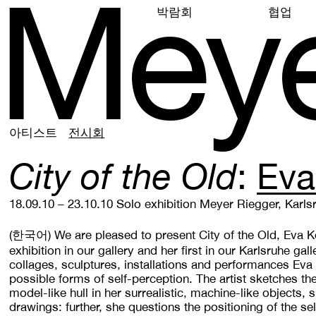
M
e
y
박람회
협업
아티스트
전시회
City of the Old
Eva
18.09.10 – 23.10.10
Solo exhibition
Meyer Riegger, Karls
(한국어)
We are pleased to present City of the Old, Eva 
exhibition in our gallery and her first in our Karlsruhe gal
collages, sculptures, installations and performances Eva
possible forms of self-perception. The artist sketches th
model-like hull in her surrealistic, machine-like objects,
drawings: further, she questions the positioning of the sel