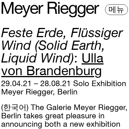
M
e
y
e
r
R
i
e
gg
e
r
메뉴
Feste Erde, Flüssiger
Wind (Solid Earth,
Liquid Wind)
Ulla
von Brandenburg
29.04.21 – 28.08.21
Solo Exhibition
Meyer Riegger, Berlin
(한국어)
The Galerie Meyer Riegger,
Berlin takes great pleasure in
announcing both a new exhibition