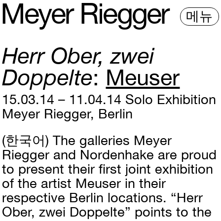
M
e
y
e
r
R
i
e
gg
e
r
메뉴
Herr Ober, zwei
Doppelte
Meuser
15.03.14 – 11.04.14
Solo Exhibition
Meyer Riegger, Berlin
(한국어)
The galleries Meyer
Riegger and Nordenhake are proud
to present their first joint exhibition
of the artist Meuser in their
respective Berlin locations. “Herr
Ober, zwei Doppelte” points to the