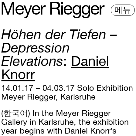
M
e
y
e
r
R
i
e
gg
e
r
메뉴
Höhen der Tiefen –
Depression
Elevations
Daniel
Knorr
14.01.17 – 04.03.17
Solo Exhibition
Meyer Riegger, Karlsruhe
(한국어)
In the Meyer Riegger
Gallery in Karlsruhe, the exhibition
year begins with Daniel Knorr’s