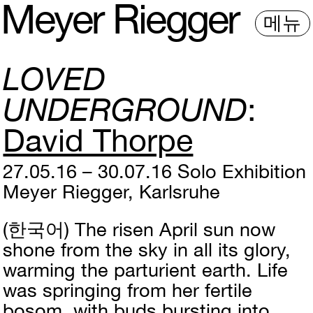
M
e
y
e
r
R
i
e
gg
e
r
메뉴
LOVED
UNDERGROUND
David Thorpe
27.05.16 – 30.07.16
Solo Exhibition
Meyer Riegger, Karlsruhe
(한국어)
The risen April sun now
shone from the sky in all its glory,
warming the parturient earth. Life
was springing from her fertile
bosom, with buds bursting into