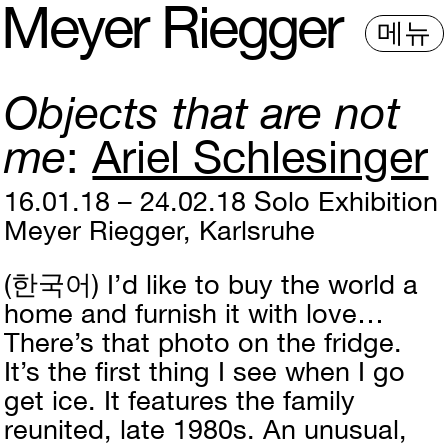
M
e
y
e
r
R
i
e
gg
e
r
메뉴
Objects that are not
me
Ariel Schlesinger
16.01.18 – 24.02.18
Solo Exhibition
Meyer Riegger, Karlsruhe
(한국어)
I’d like to buy the world a
home and furnish it with love…
There’s that photo on the fridge.
It’s the first thing I see when I go
get ice. It features the family
reunited, late 1980s. An unusual,