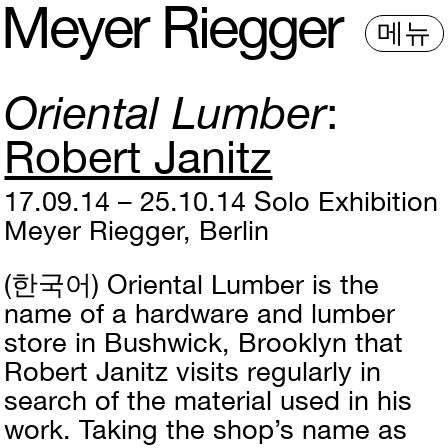
M
e
y
e
r
R
i
e
gg
e
r
메뉴
Oriental Lumber
Robert Janitz
17.09.14 – 25.10.14
Solo Exhibition
Meyer Riegger, Berlin
(한국어)
Oriental Lumber is the
name of a hardware and lumber
store in Bushwick, Brooklyn that
Robert Janitz visits regularly in
search of the material used in his
work. Taking the shop’s name as