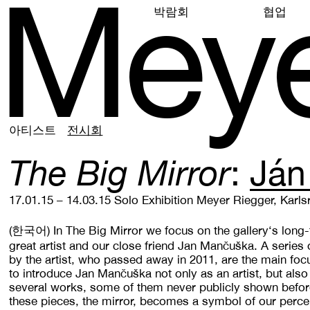
M
e
y
박람회
협업
아티스트
전시회
The Big Mirror
Ján
17.01.15 – 14.03.15
Solo Exhibition
Meyer Riegger, Karls
(한국어)
In The Big Mirror we focus on the gallery‘s long
great artist and our close friend Jan Mančuška. A series 
by the artist, who passed away in 2011, are the main foc
to introduce Jan Mančuška not only as an artist, but als
several works, some of them never publicly shown before
these pieces, the mirror, becomes a symbol of our percept