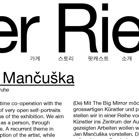
e
r
R
i
가게
스토리
팟캐스트
소개
 Mančuška
ruhe
(De)
Mit The Big Mirror möc
-time co-operation with the
grossartigen Künstler und 
of very open self-portraits
stellen wir in einer Reihe v
us of the exhibition. We aim
Künstler ins Zentrum der Aus
o as a person, through
gezeigten Arbeiten wollen w
. A recurrent theme in
Jan Mančuška vorstellen. Da
ion of the artist, while