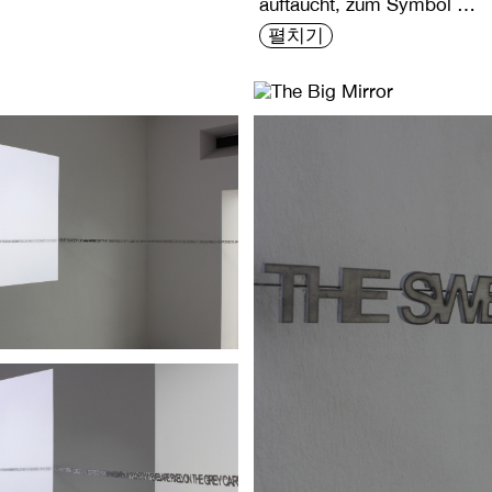
auftaucht, zum Symbol …
펼치기