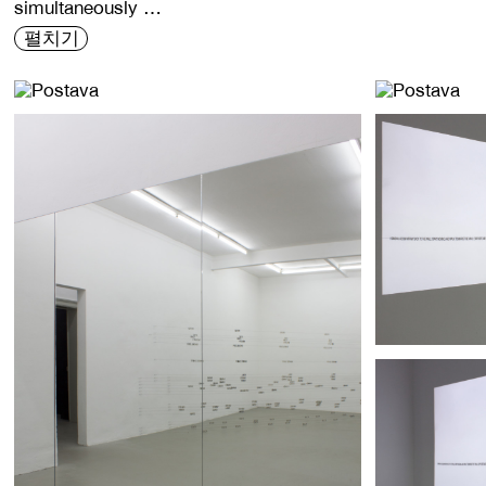
simultaneously …
펼치기