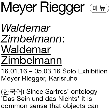
M
e
y
e
r
R
i
e
gg
e
r
메뉴
Waldemar
Zimbelmann
Waldemar
Zimbelmann
16.01.16 – 05.03.16
Solo Exhibition
Meyer Riegger, Karlsruhe
(한국어)
Since Sartres’ ontology
’Das Sein und das Nichts’ it is
common sense that objects can