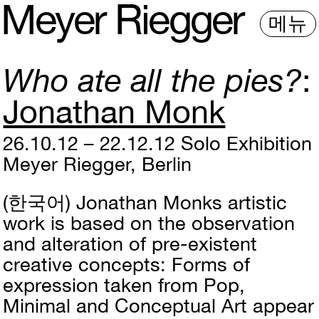
M
e
y
e
r
R
i
e
gg
e
r
메뉴
Who ate all the pies?
Jonathan Monk
26.10.12 – 22.12.12
Solo Exhibition
Meyer Riegger, Berlin
(한국어)
Jonathan Monks artistic
work is based on the observation
and alteration of pre-existent
creative concepts: Forms of
expression taken from Pop,
Minimal and Conceptual Art appear